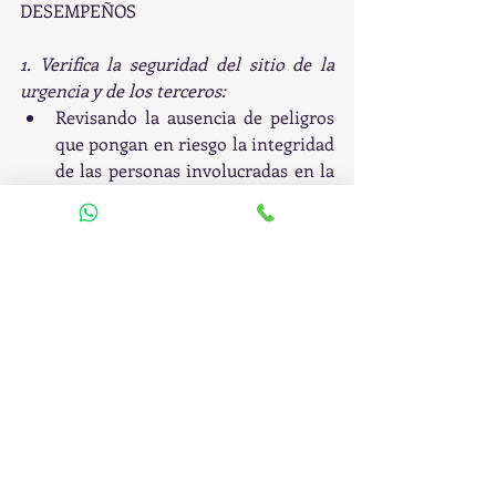
DESEMPEÑOS
1. Verifica la seguridad del sitio de la 
urgencia y de los terceros: 
Revisando la ausencia de peligros 
que pongan en riesgo la integridad 
de las personas involucradas en la 
urgencia.
Determinando el número de 
pacientes encontrados en la 
escena. 
Solicitando ayuda adicional para la 
seguridad del personal de atención 
prehospitalaria y de terceros.
Solicitando ayuda adicional para la 
atención del paciente.