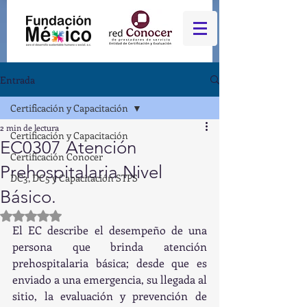
Entrada
Certificación y Capacitación
2 min de lectura
Certificación y Capacitación
EC0307 Atención
Certificación Conocer
Prehospitalaria Nivel
DC3, DC5 y Capacitación STPS
Básico.
Obtuvo NaN de 5 estrellas.
El EC describe el desempeño de una 
persona que brinda atención 
prehospitalaria básica; desde que es 
enviado a una emergencia, su llegada al 
sitio, la evaluación y prevención de 